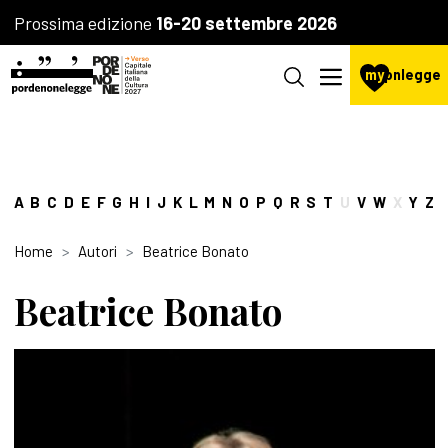
Prossima edizione
16-20 settembre 2026
my
pnlegge
A
B
C
D
E
F
G
H
I
J
K
L
M
N
O
P
Q
R
S
T
U
V
W
X
Y
Z
Home
Autori
Beatrice Bonato
Beatrice Bonato