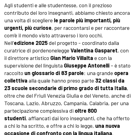
Agli studenti e alle studentesse, con il prezioso
contributo dei loro insegnanti, abbiamo chiesto ancora
una volta di scegliere
le parole più importanti, più
urgenti, più curiose
, per raccontarsi e per raccontare
com’è il mondo visto attraverso i loro occhi.
Nell’
edizione 2025
del progetto - coordinato dalla
curatrice di pordenonelegge
Valentina Gasparet
,
con
il direttore artistico
Gian Mario Villalta
e con la
supervisione del linguista
Giuseppe Antonelli
– è stato
raccolto
un glossario di 83 parole
:
una grande
opera
collettiva
alla quale hanno preso parte
32 classi
da
23
scuole secondarie di primo grado di tutta Italia
,
oltre che del Friuli Venezia Giulia e del Veneto, anche di
Toscana, Lazio, Abruzzo, Campania, Calabria, per una
partecipazione complessiva di
oltre 800
studenti
, affiancati dai loro insegnanti, che ha offerto
a chi lo ha scritto, e offre a chi lo legge,
una nuova
occasione di confronto con la lingua italiana
.