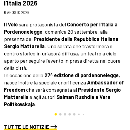
l'Italia 2026
3 
6 AGOSTO 2026
A
s
Il Volo
sarà protagonista del
Concerto per l'Italia a
c
Pordenonelegge
, domenica 20 settembre, alla
a
presenza del
Presidente della Repubblica Italiana
p
Sergio Mattarella
. Una serata che trasformerà il
l
centro storico in un’agorà diffusa, un teatro a cielo
aperto per seguire l’evento in presa diretta nel cuore
della città.
In occasione della
27^ edizione di pordenonelegge
,
nasce inoltre la speciale onorificenza
Ambassador of
Freedom
che sarà consegnata al
Presidente Sergio
Mattarella
e agli autori
Salman Rushdie e Vera
Politkovskaja
.
TUTTE LE NOTIZIE