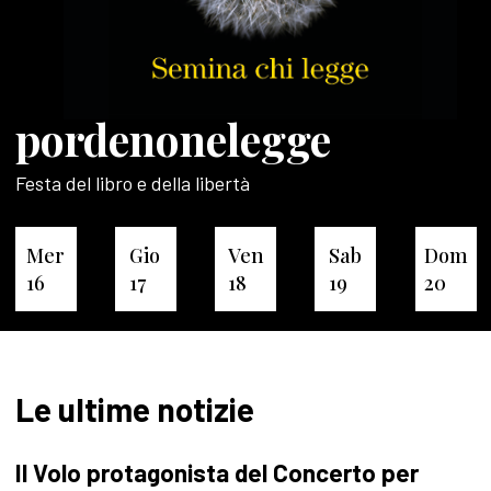
pordenonelegge
Festa del libro e della libertà
Mer
Gio
Ven
Sab
Dom
16
17
18
19
20
Le ultime notizie
Il Volo protagonista del Concerto per
P