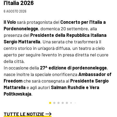
l'Italia 2026
3 
6 AGOSTO 2026
A
s
Il Volo
sarà protagonista del
Concerto per l'Italia a
c
Pordenonelegge
, domenica 20 settembre, alla
a
presenza del
Presidente della Repubblica Italiana
p
Sergio Mattarella
. Una serata che trasformerà il
l
centro storico in un’agorà diffusa, un teatro a cielo
aperto per seguire l’evento in presa diretta nel cuore
della città.
In occasione della
27^ edizione di pordenonelegge
,
nasce inoltre la speciale onorificenza
Ambassador of
Freedom
che sarà consegnata al
Presidente Sergio
Mattarella
e agli autori
Salman Rushdie e Vera
Politkovskaja
.
TUTTE LE NOTIZIE