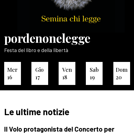
pordenonelegge
Festa del libro e della libertà
Mer
Gio
Ven
Sab
Dom
16
17
18
19
20
Le ultime notizie
Il Volo protagonista del Concerto per
P