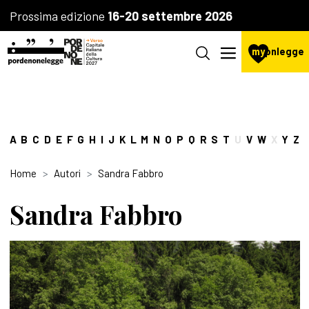
Prossima edizione
16-20 settembre 2026
my
pnlegge
A
B
C
D
E
F
G
H
I
J
K
L
M
N
O
P
Q
R
S
T
U
V
W
X
Y
Z
Home
Autori
Sandra Fabbro
Sandra Fabbro