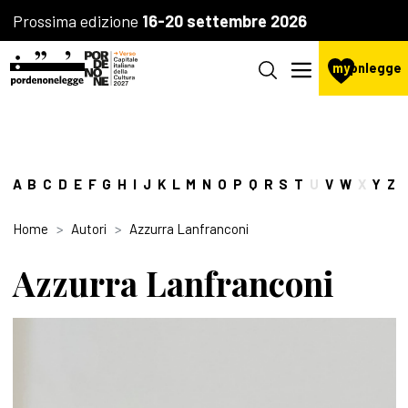
Prossima edizione
16-20 settembre 2026
my
pnlegge
A
B
C
D
E
F
G
H
I
J
K
L
M
N
O
P
Q
R
S
T
U
V
W
X
Y
Z
Home
Autori
Azzurra Lanfranconi
Azzurra Lanfranconi