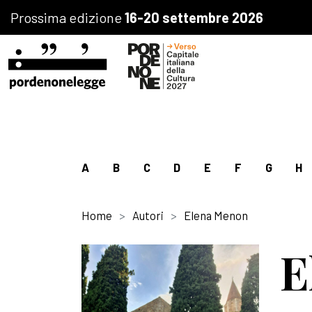
Prossima edizione
16-20 settembre 2026
A
B
C
D
E
F
G
H
Home
Autori
Elena Menon
E