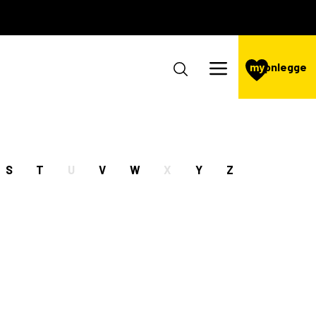
my
pnlegge
S
T
U
V
W
X
Y
Z