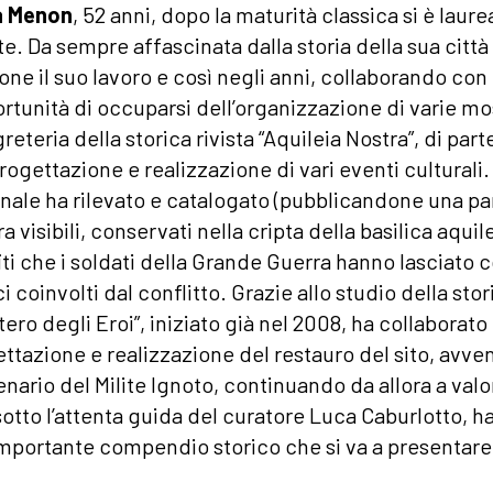
a Menon
, 52 anni, dopo la maturità classica si è laure
te. Da sempre affascinata dalla storia della sua città 
one il suo lavoro e così negli anni, collaborando con i
ortunità di occuparsi dell’organizzazione di varie mos
greteria della storica rivista “Aquileia Nostra”, di par
progettazione e realizzazione di vari eventi cultural
nale ha rilevato e catalogato (pubblicandone una parte
a visibili, conservati nella cripta della basilica aqu
iti che i soldati della Grande Guerra hanno lasciato 
ci coinvolti dal conflitto. Grazie allo studio della st
tero degli Eroi”, iniziato già nel 2008, ha collaborato c
ttazione e realizzazione del restauro del sito, avve
nario del Milite Ignoto, continuando da allora a valor
sotto l’attenta guida del curatore Luca Caburlotto, h
importante compendio storico che si va a presentare