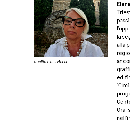
Elen
Tries
passi
l’opp
la se
alla 
regio
ancor
Credits Elena Menon
graff
edifi
“Cimi
proge
Cente
Ora, 
nell’