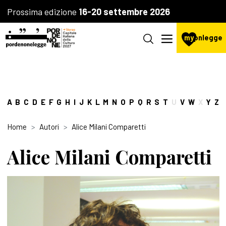
Prossima edizione
16-20 settembre 2026
my
pnlegge
A
B
C
D
E
F
G
H
I
J
K
L
M
N
O
P
Q
R
S
T
U
V
W
X
Y
Z
Home
Autori
Alice Milani Comparetti
Alice Milani Comparetti