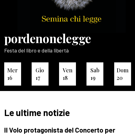
pordenonelegge
Festa del libro e della libertà
Mer
Gio
Ven
Sab
Dom
16
17
18
19
20
Le ultime notizie
Il Volo protagonista del Concerto per
P