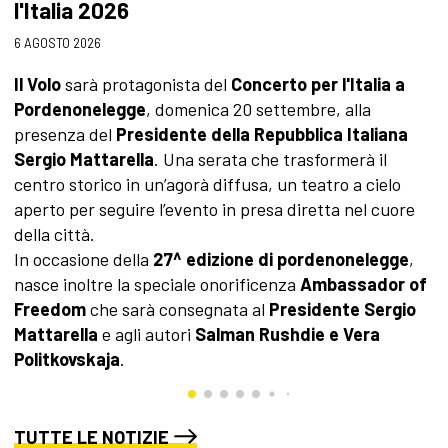
l'Italia 2026
3 
6 AGOSTO 2026
A
s
Il Volo
sarà protagonista del
Concerto per l'Italia a
c
Pordenonelegge
, domenica 20 settembre, alla
a
presenza del
Presidente della Repubblica Italiana
p
Sergio Mattarella
. Una serata che trasformerà il
l
centro storico in un’agorà diffusa, un teatro a cielo
aperto per seguire l’evento in presa diretta nel cuore
della città.
In occasione della
27^ edizione di pordenonelegge
,
nasce inoltre la speciale onorificenza
Ambassador of
Freedom
che sarà consegnata al
Presidente Sergio
Mattarella
e agli autori
Salman Rushdie e Vera
Politkovskaja
.
TUTTE LE NOTIZIE